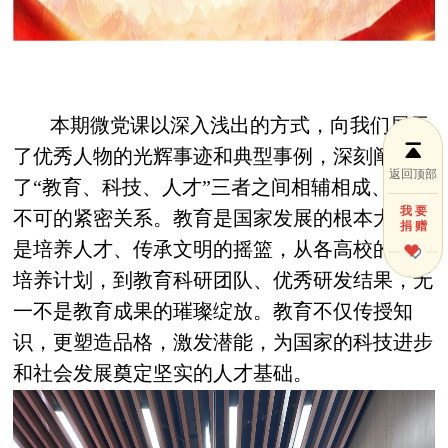
本期微党课以深入浅出的方式，向我们展示
了优秀人物的光辉事迹和典型事例，深刻阐述
返回顶部
了“教育、科技、人才”三者之间相辅相成、缺一
我 要
不可的紧密关系。教育是国家发展的根本大计，
捐 赠
是培养人才、传承文明的摇篮，从各高校的人才
培养计划，到教育科研团队、优秀研发结果，无
一不是教育成果的璀璨绽放。教育不仅传授知
识，更塑造品格，激发潜能，为国家的科技进步
和社会发展奠定坚实的人才基础。